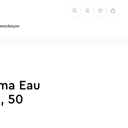
инки
Акции
ma Eau
, 50