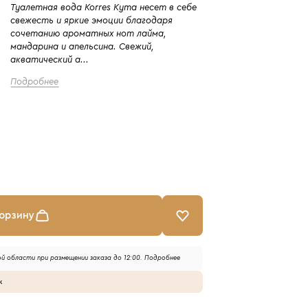
Туалетная вода Korres Kyma несет в себе
свежесть и яркие эмоции благодаря
сочетанию ароматных нот лайма,
мандарина и апельсина. Свежий,
акватический а...
Подробнее
корзину
й области при размещении заказа до 12:00.
Подробнее
к