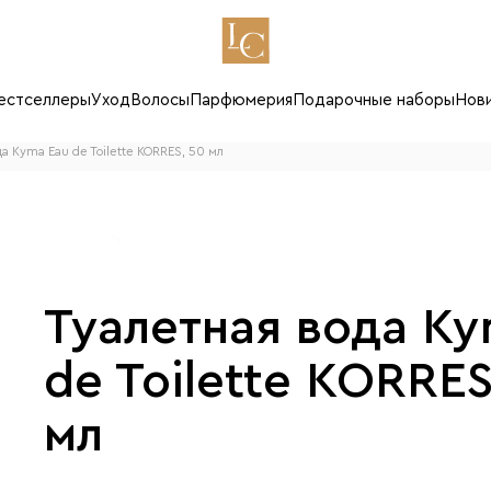
естселлеры
Уход
Волосы
Парфюмерия
Подарочные наборы
Нов
а Kyma Eau de Toilette KORRES, 50 мл
Туалетная вода Ky
de Toilette KORRES
мл