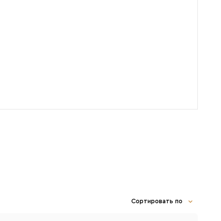
16
Eut
Пар
4,
Сортировать по