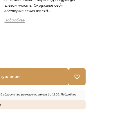
себе восточный шарм и французскую
элегантность. Окружите себя
восторженными взгляд...
Подробнее
ступлении
й области при размещении заказа до 12:00.
Подробнее
к