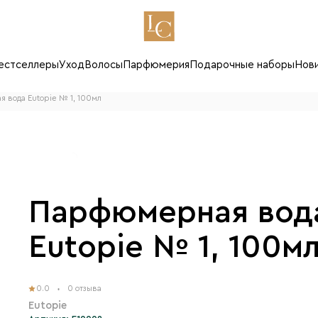
естселлеры
Уход
Волосы
Парфюмерия
Подарочные наборы
Нов
 вода Eutopie № 1, 100мл
Парфюмерная вод
Eutopie № 1, 100м
0.0
0 отзыва
Eutopie