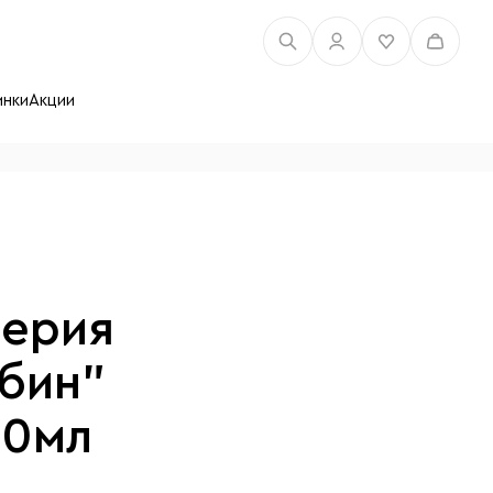
инки
Акции
серия
бин"
00мл