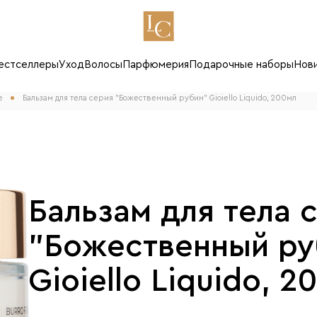
естселлеры
Уход
Волосы
Парфюмерия
Подарочные наборы
Нов
е
Бальзам для тела серия "Божественный рубин" Gioiello Liquido, 200мл
Бальзам для тела 
"Божественный ру
Gioiello Liquido, 2