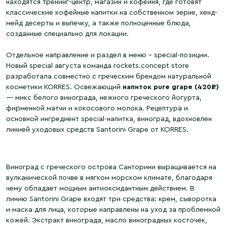
находятся тренинг-центр, магазин и кофейня, где готовят
классические кофейные напитки на собственном зерне, хенд-
мейд десерты и выпечку, а также полноценные блюда,
созданные специально для локации.
Отдельное направление и раздел в меню – special-позиции.
Новый special августа команда rockets.concept store
разработала совместно с греческим брендом натуральной
косметики KORRES. Освежающий
напиток pure grape (420₽)
— микс белого винограда, нежного греческого йогурта,
фирменной матчи и кокосового молока. Рецептура и
основной ингредиент special-напитка, виноград, вдохновлен
линией уходовых средств Santorini Grape от KORRES.
Виноград с греческого острова Санторини выращивается на
вулканической почве в мягком морском климате, благодаря
чему обладает мощным антиоксидантным действием. В
линию Santorini Grape входят три средства: крем, сыворотка
и маска для лица, которые направлены на уход за проблемной
кожей. Экстракт винограда, масло виноградных косточек,